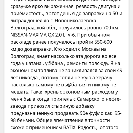
сразу-же ярко выраженная резвость двигуна и
приёмистость, в этот день я до заправки на 50-и
литрах дошёл до г. Новониколаевска
Волгоградской обл., получилось ровно 700 км.
NISSAN-MAXIMA QX 2.0 L. V-6. При обычном
раскладе ранее получалось пройти 550-600
км.до дозаправки. Кто ходил с Москвы на
Волгоград, знает насколько эта дорога во все
года ушатана , у@бана , ремонты повсюду. Я на
экономном топлива не зацикливался за свои 49
лет никогда , потому сопли не жую а херачу
насколько самому не въ@баться и никому не
мешать. Такая хрень с экономным расходом у
меня была когда приятель с Самарского нефте-
завода привозил стыриную добавку
предназначенную продавать 90е фуфло как 95-
98 бензин. Общее впечатление в точности
схоже с применением BATIX. Радость, от этого