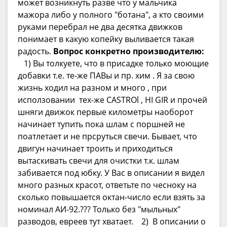
может возникнуть разве что у мальчика
мажора либо у полного "ботана", а кто своими
руками перебрал не два десятка движков
понимает в какую копейку выливается такая
радость.
Вопрос конкретно производителю:
1) Вы толкуете, что в присадке только моющие
добавки т.е. те-же ПАВы и пр. хим . Я за свою
жизнь ходил на разном и много , при
исползовании тех-же CASTROl , HI GIR и прочей
шняги движок первые километры наоборот
начинает тупить пока шлам с поршней не
поатлетает и не прсруться свечи. Бывает, что
двигун начинает троить и приходиться
вытаскивать свечи для очистки т.к. шлам
забивается под юбку. У Вас в описании я видел
много разных красот, ответьте по чесноку на
сколько повышается октан-число если взять за
номинал АИ-92.??? Только без "мыльных"
разводов, евреев тут хватает. 2) В описании о