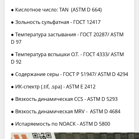
● Кислотное число: TAN (ASTM D 664)
● Зольность сульфатная - ГОСТ 12417
● Температура застывания - ГОСТ 20287/ ASTM
D 97
● Температура вспышки О.Т. - ГОСТ 4333/ ASTM
D 92
● Содержание серы - ГОСТ Р 51947/ ASTM D 4294
● ИК-спектр (.tif, .spa) - ASTM E 2412
● Вязкость динамическая CCS - ASTM D 5293
● Вязкость динамическая MRV - ASTM D 4684
● Испаряемость по NOACK - ASTM D 5800