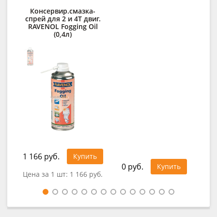
Консервир.смазка-
спрей для 2 и 4Т двиг.
п
RAVENOL Fogging Oil
C
(0,4л)
1 166 руб.
41
Купить
0 руб.
Купить
Цена за 1 шт:
1 166 руб.
Це