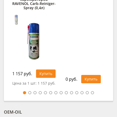
RAVENOL Carb-Reiniger-
Spray (0,4л)
1 157 руб.
Купить
0 руб.
0
Купить
Цена за 1 шт:
1 157 руб.
OEM-OIL