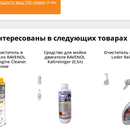
ишлите ваш VIN номер
и мы
нтересованы в следующих товарах
иститель в
Средство для мойки
Очиститель
сло RAVENOL
двигателя RAVENOL
Leder Rei
ngine Cleaner
Kaltreiniger (0,5л)
) new