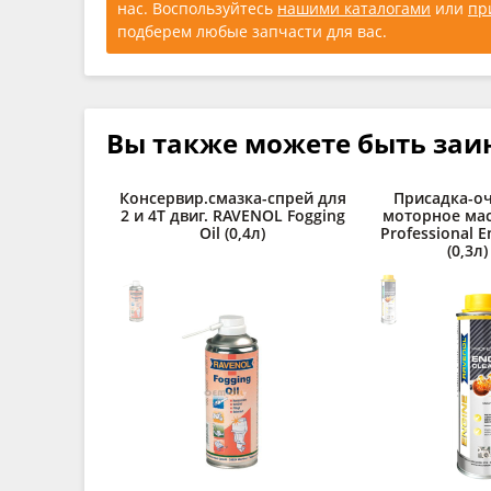
нас. Воспользуйтесь
нашими каталогами
или
пр
подберем любые запчасти для вас.
Вы также можете быть заи
Консервир.смазка-спрей для
Присадка-оч
2 и 4Т двиг. RAVENOL Fogging
моторное ма
Oil (0,4л)
Professional E
(0,3л