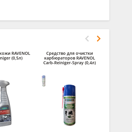
 кожи RAVENOL
Средство для очистки
Дистилли
niger (0,5л)
карбюраторов RAVENOL
RAVENOL des
Carb-Reiniger-Spray (0,4л)