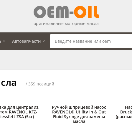
оригинальные моторные масла
а
Автозапчасти
сла
/ 359 позиций
зка для централиз.
Ручной шприцевой насос
На
стем RAVENOL KFZ-
RAVENOL® Utility In & Out
Druc
liessfett ZSA (5кг)
Fluid Syringe для замены
(распы
масла