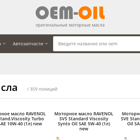
оригинальные моторные масла
а
Автозапчасти
сла
/ 359 позиций
рное масло RAVENOL
Моторное масло RAVENOL
Моторн
tand.Viscosity Turbo
SVS Standard Viscosity
SVE Stan
SAE 10W-40 (1л) new
Synto Oil SAE 5W-40 (1л)
Oil S
new