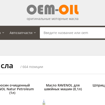
оригинальные моторные масла
а
Автозапчасти
сла
/ 664 позиции
росин очищенный
Масло RAVENOL для
Шприц 
NOL Natur Petroleum
швейных машин (0,1л)
(1л)