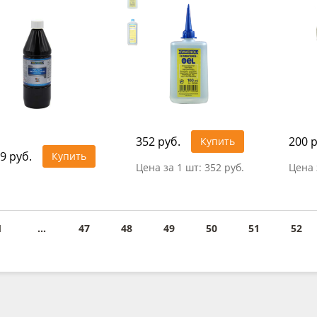
352 руб.
200 р
Купить
9 руб.
Купить
Цена за 1 шт:
352 руб.
Цена 
1
...
47
48
49
50
51
52